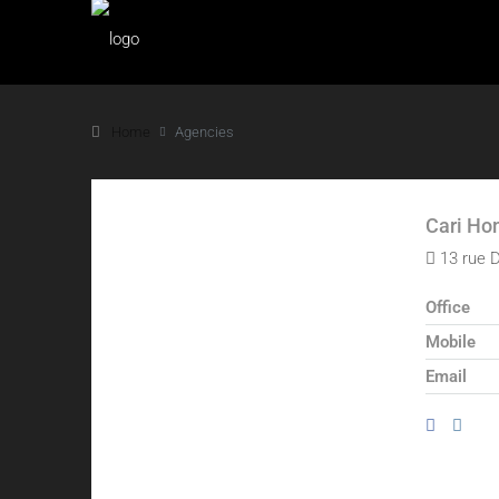
Home
Agencies
Cari H
13 rue D
Office
Mobile
Email