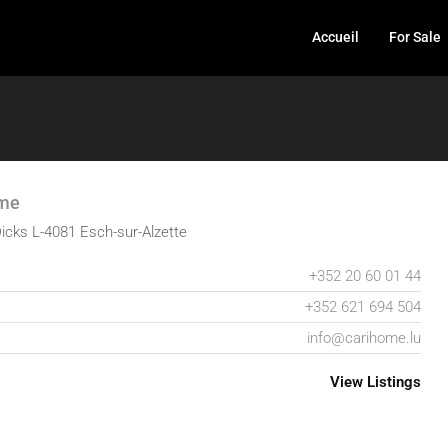
Accueil
For Sale
ome
icks L-4081 Esch-sur-Alzette
+352 20 60 01 44
+352 621 694 504
info@carihome.lu
View Listings