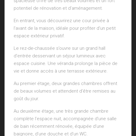
spacieuse offre de très beaux volumes et un fort
potentiel de rénovation et d’aménagement.
En entrant, vous découvrirez une cour privée à
l’avant de la maison, idéale pour profiter d’un petit
espace extérieur privatif.
Le rez-de-chaussée s’ouvre sur un grand hall
d’entrée desservant un séjour lumineux avec
espace cuisine. Une véranda prolonge la pièce de
vie et donne accès à une terrasse extérieure.
Au premier étage, deux grandes chambres offrent
de beaux volumes et attendent d’être remises au
goût du jour.
Au deuxième étage, une très grande chambre
complète l’espace nuit, accompagnée d’une salle
de bain récemment rénovée, équipée d’une
baignoire, d’une douche et d’un WC.