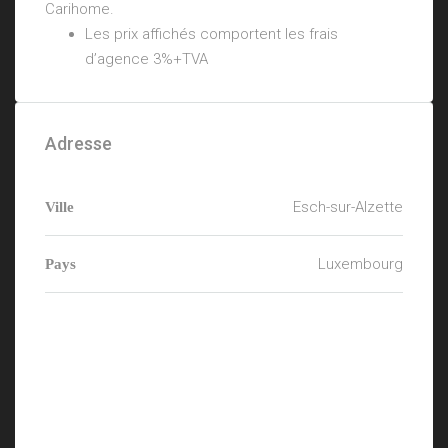
Carihome.
Les prix affichés comportent les frais
d’agence 3%+TVA
Adresse
Esch-sur-Alzette
Ville
Luxembourg
Pays