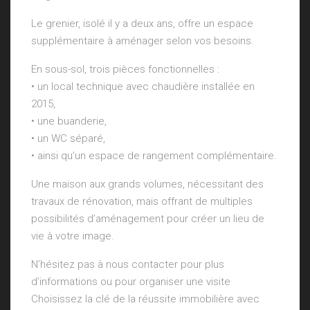
Le grenier, isolé il y a deux ans, offre un espace
supplémentaire à aménager selon vos besoins.
En sous-sol, trois pièces fonctionnelles :
• un local technique avec chaudière installée en
2015,
• une buanderie,
• un WC séparé,
• ainsi qu’un espace de rangement complémentaire.
Une maison aux grands volumes, nécessitant des
travaux de rénovation, mais offrant de multiples
possibilités d’aménagement pour créer un lieu de
vie à votre image.
N’hésitez pas à nous contacter pour plus
d’informations ou pour organiser une visite
Choisissez la clé de la réussite immobilière avec