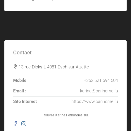
Contact
13 rue Dicks L-4081 Esch-sur-Alzette
Mobile
+352 621 694 504
Email :
karine@carihome.lu
Site Internet
https://www.carihome.lu
Trouvez Karine Fernandes sur: