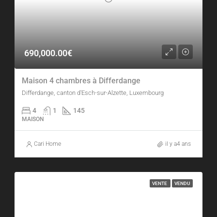
690,000.00€
Maison 4 chambres à Differdange
Differdange, canton d'Esch-sur-Alzette, Luxembourg
4
1
145
MAISON
Cari Home
il y a4 ans
VENTE
VENDU