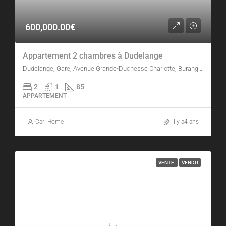
600,000.00€
Appartement 2 chambres à Dudelange
Dudelange, Gare, Avenue Grande-Duchesse Charlotte, Burange, Dudelange, Canton Esch-sur-Alzette, 3595, Luxembourg
2
1
85
APPARTEMENT
Cari Home
il y a4 ans
VENTE
VENDU