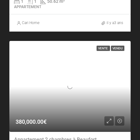
1
1
50.62 m²
APPARTEMENT
Cari Home
il y a3 ans
VENTE
VENDU
380,000.00€
Appartement 2 chambres à Beaufort