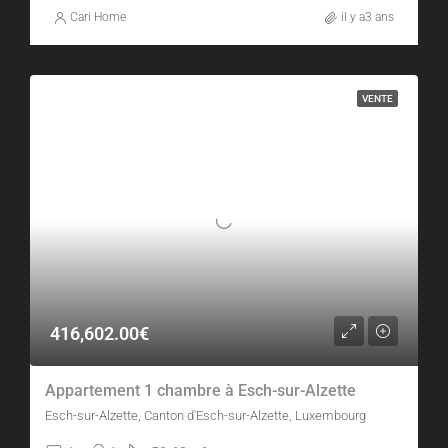
Cari Home
il y a3 ans
VENTE
416,602.00€
Appartement 1 chambre à Esch-sur-Alzette
Esch-sur-Alzette, Canton d'Esch-sur-Alzette, Luxembourg