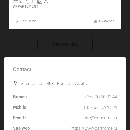
2
1
75
APPARTEMENT
Cari Home
il y a4 ans
Charger plus
Contact
13 rue Dicks L-4081 Esch-sur-Alzette
Bureau
+352 20 60 01 44
Mobile
+352 621 694 504
Email :
info@carihome.lu
Site web
https://www.carihome.lu