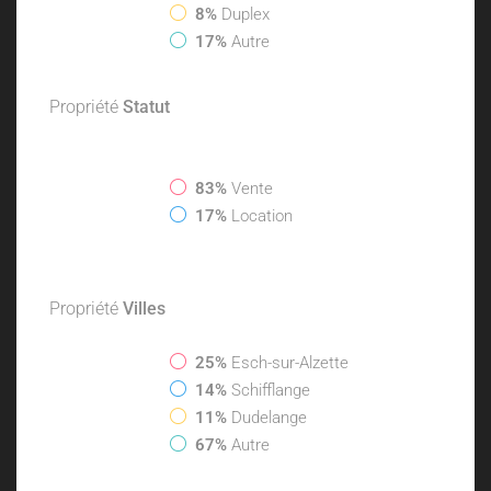
8%
Duplex
17%
Autre
Propriété
Statut
83%
Vente
17%
Location
Propriété
Villes
25%
Esch-sur-Alzette
14%
Schifflange
11%
Dudelange
67%
Autre