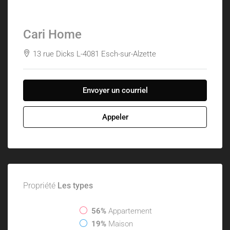
Cari Home
13 rue Dicks L-4081 Esch-sur-Alzette
Envoyer un courriel
Appeler
Propriété
Les types
56%
Appartement
19%
Maison