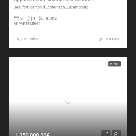
Beaufort, canton d'Echternach, Luxembourg
2
1
85m2
APPARTEMENT
Cari Home
il y a3 ans
VENTE
1,250,000.00€