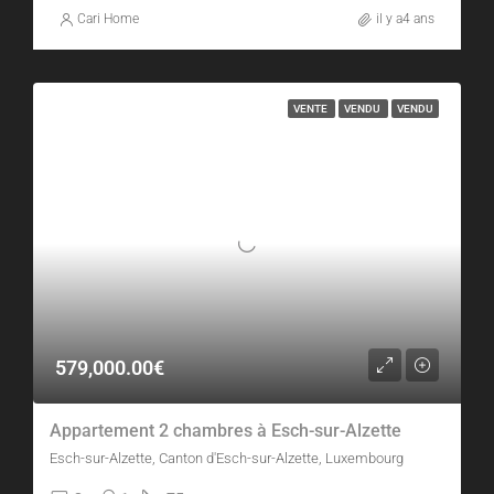
Cari Home
il y a4 ans
VENTE
VENDU
VENDU
579,000.00€
Appartement 2 chambres à Esch-sur-Alzette
Esch-sur-Alzette, Canton d'Esch-sur-Alzette, Luxembourg