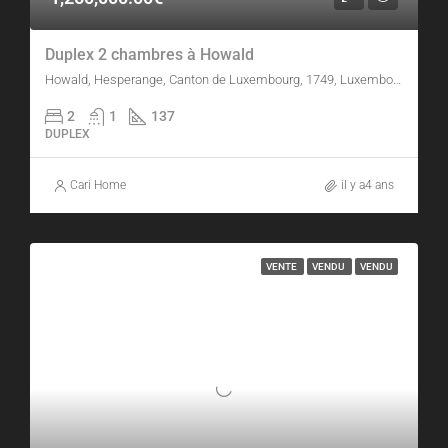
Duplex 2 chambres à Howald
Howald, Hesperange, Canton de Luxembourg, 1749, Luxembourg
2
1
137
DUPLEX
Cari Home
il y a4 ans
VENTE
VENDU
VENDU