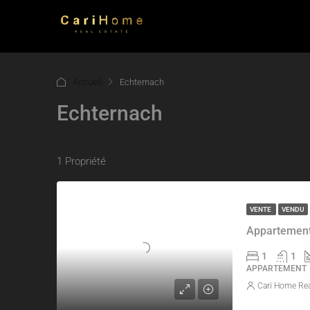
Accueil
Echternach
Echternach
1 Propriété
VENTE
VENDU
Appartement
1
1
APPARTEMENT
Cari Home Rea