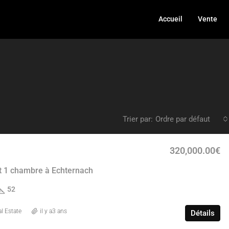
Accueil
Vente
Trier par:
Ordre par défaut
320,000.00€
 1 chambre à Echternach
52
l Estate
il y a3 ans
Détails