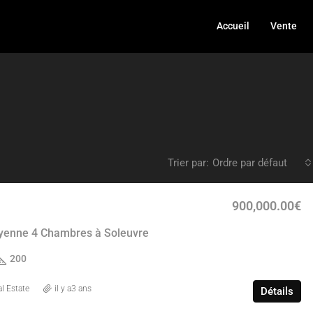
Accueil
Vente
Trier par:
Ordre par défaut
900,000.00€
yenne 4 Chambres à Soleuvre
200
l Estate
il y a3 ans
Détails