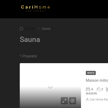
Accueil
Sauna
Sauna
1 Propriété
VENTE
Maison mito
4
2
MAISON
Cari Home Rea