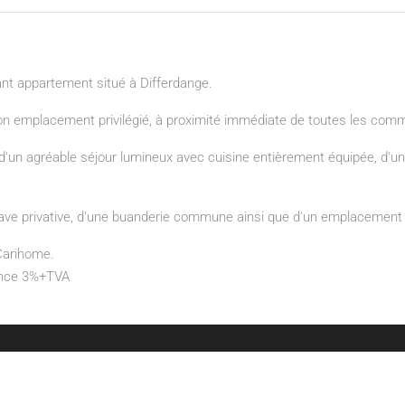
ant appartement situé à Differdange.
son emplacement privilégié, à proximité immédiate de toutes les com
d'un agréable séjour lumineux avec cuisine entièrement équipée, d'
ve privative, d'une buanderie commune ainsi que d'un emplacement
 Carihome.
gence 3%+TVA