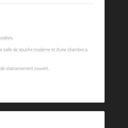
modités.
une salle de douche moderne et d'une chambre à
 de stationnement couvert.