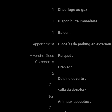
1
Chauffage au gaz :
1
Disponibilité Immédiate :
1
Balcon :
Appartement
Place(s) de parking en extérieur 
A vendre, Sous
Parquet :
Compromis
Grenier :
2
Cuisine ouverte :
Oui
Salle de douche :
Non
Animaux acceptés :
Oui