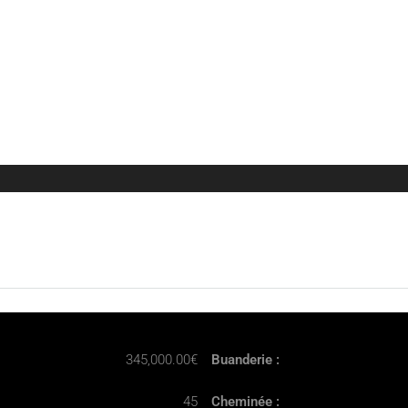
345,000.00€
Buanderie :
45
Cheminée :