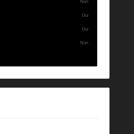
Non
Oui
Oui
Non