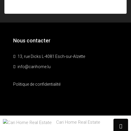
Nous contacter
13, rue Dicks L-4081 Esch-sur-Alzette
info@carihome.lu
Politique de confidentialité
© © 2026 IALP Communication. Par
ialp.lu
Cari Home Real Estate