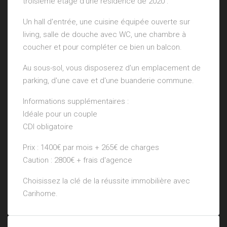
troisième étage d'une résidence de 2020 :
Un hall d'entrée, une cuisine équipée ouverte sur
living, salle de douche avec WC, une chambre à
coucher et pour compléter ce bien un balcon.
Au sous-sol, vous disposerez d'un emplacement de
parking, d'une cave et d'une buanderie commune.
Informations supplémentaires :
Idéale pour un couple
CDI obligatoire
Prix : 1400€ par mois + 265€ de charges
Caution : 2800€ + frais d'agence
Choisissez la clé de la réussite immobilière avec
Carihome.