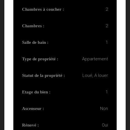
2
Chambres à coucher :
2
Chambres :
1
Salle de bain :
Appartement
Type de propriété :
Loué, A louer
Statut de la propriété :
1
Etage du bien :
Non
Ascenseur :
Oui
Rénové :