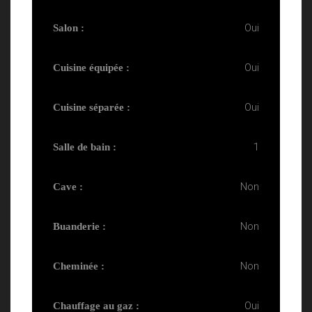
Oui
Salon :
Oui
Cuisine équipée :
Oui
Cuisine séparée :
1
Salle de bain :
Non
Cave :
Non
Buanderie :
Non
Cheminée :
Oui
Chauffage au gaz :