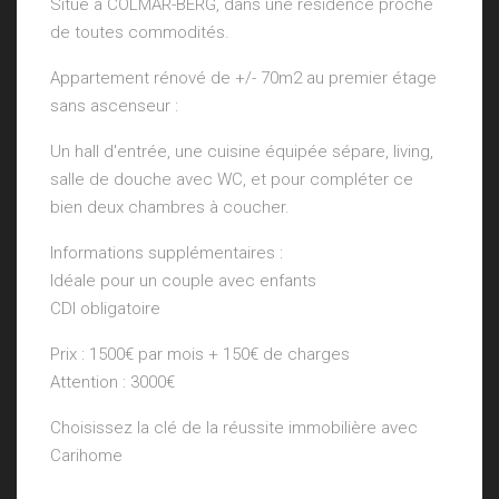
Situé à COLMAR-BERG, dans une résidence proche
de toutes commodités.
Appartement rénové de +/- 70m2 au premier étage
sans ascenseur :
Un hall d'entrée, une cuisine équipée sépare, living,
salle de douche avec WC, et pour compléter ce
bien deux chambres à coucher.
Informations supplémentaires :
Idéale pour un couple avec enfants
CDI obligatoire
Prix : 1500€ par mois + 150€ de charges
Attention : 3000€
Choisissez la clé de la réussite immobilière avec
Carihome