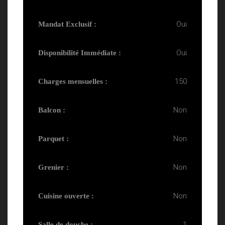
Oui
Mandat Exclusif :
Oui
Disponibilité Immédiate :
150
Charges mensuelles :
Non
Balcon :
Non
Parquet :
Non
Grenier :
Non
Cuisine ouverte :
1
Salle de douche :