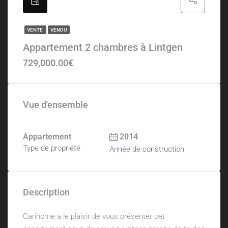
VENTE
VENDU
Appartement 2 chambres à Lintgen
729,000.00€
Vue d'ensemble
Appartement
2014
Type de propriété
Année de construction
Description
Carihome a le plaisir de vous présenter cet