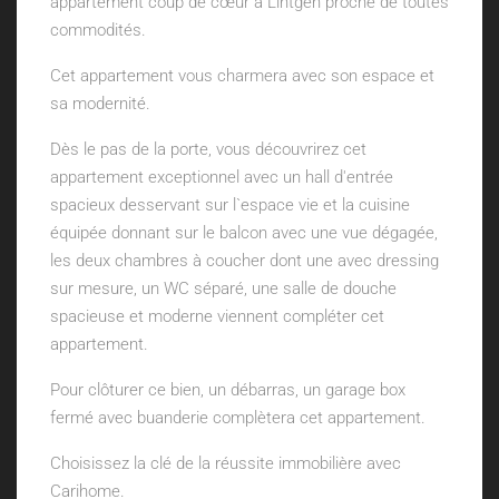
appartement coup de cœur à Lintgen proche de toutes
commodités.
Cet appartement vous charmera avec son espace et
sa modernité.
Dès le pas de la porte, vous découvrirez cet
appartement exceptionnel avec un hall d'entrée
spacieux desservant sur l`espace vie et la cuisine
équipée donnant sur le balcon avec une vue dégagée,
les deux chambres à coucher dont une avec dressing
sur mesure, un WC séparé, une salle de douche
spacieuse et moderne viennent compléter cet
appartement.
Pour clôturer ce bien, un débarras, un garage box
fermé avec buanderie complètera cet appartement.
Choisissez la clé de la réussite immobilière avec
Carihome.