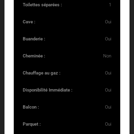
Toilettes séparées :
1
Cave :
Oui
Buanderie :
Oui
Cheminée :
Non
Chauffage au gaz :
Oui
Disponibilité Immédiate :
Oui
Balcon :
Oui
Parquet :
Oui