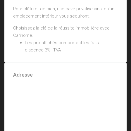
Pour clôturer ce bien, une cave privative ainsi qu'un
emplacement intérieur vous séduiront.
Choisissez la clé de la réussite immobilière avec
Carihome.
Les prix affichés comportent les frais
d'agence 3%+TVA
Adresse