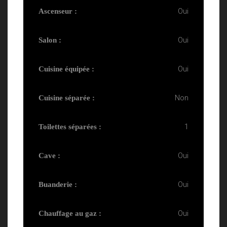
Oui
Ascenseur :
Oui
Salon :
Oui
Cuisine équipée :
Non
Cuisine séparée :
1
Toilettes séparées :
Oui
Cave :
Oui
Buanderie :
Oui
Chauffage au gaz :