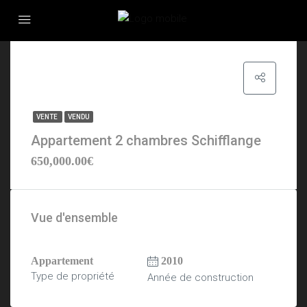
VENTE
VENDU
Appartement 2 chambres Schifflange
650,000.00€
Vue d'ensemble
Appartement
2010
Type de propriété
Année de construction