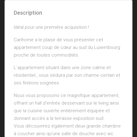
Description
Idéal pour une première acquisition !
Carihome a le plaisir de vous présenter cet
appartement coup de cœur au sud du Luxembourg
proche de toutes commodités .
L`appartement situant dans une zone calme et
résidentiel , vous séduira par son charme certain et
ses finitions soignées.
Nous vous proposons ce magnifique appartement,
offrant un hall d'entrée desservant sur le living ainsi
que la cuisine ouverte entièrement équipée et
donnant accès a la terrasse exposition sud .
Vous découvrirez également deux grande chambre
à coucher ainsi qu'une salle de douche avec wc .