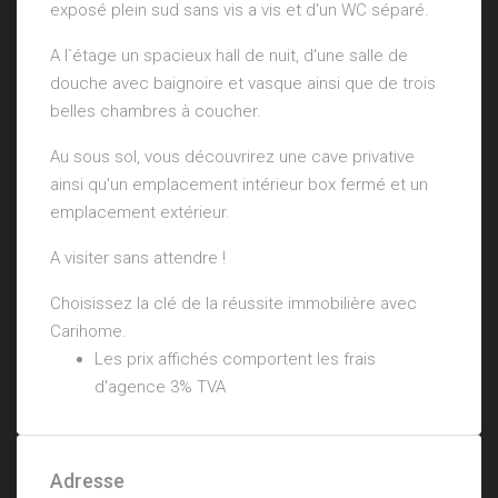
exposé plein sud sans vis a vis et d'un WC séparé.
A l`étage un spacieux hall de nuit, d'une salle de
douche avec baignoire et vasque ainsi que de trois
belles chambres à coucher.
Au sous sol, vous découvrirez une cave privative
ainsi qu'un emplacement intérieur box fermé et un
emplacement extérieur.
A visiter sans attendre !
Choisissez la clé de la réussite immobilière avec
Carihome.
Les prix affichés comportent les frais
d'agence 3% TVA
Adresse