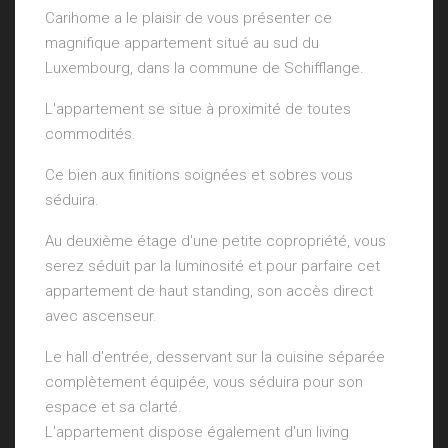
Carihome a le plaisir de vous présenter ce
magnifique appartement situé au sud du
Luxembourg, dans la commune de Schifflange.
L'appartement se situe à proximité de toutes
commodités.
Ce bien aux finitions soignées et sobres vous
séduira.
Au deuxième étage d'une petite copropriété, vous
serez séduit par la luminosité et pour parfaire cet
appartement de haut standing, son accès direct
avec ascenseur.
Le hall d'entrée, desservant sur la cuisine séparée
complètement équipée, vous séduira pour son
espace et sa clarté.
L'appartement dispose également d'un living