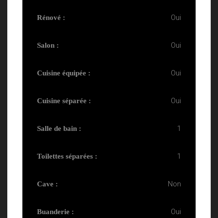
Oui
Rénové :
Oui
Salon :
Oui
Cuisine équipée :
Oui
Cuisine séparée :
1
Salle de bain :
1
Toilettes séparées :
Non
Cave :
Oui
Buanderie :