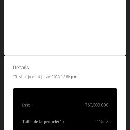
Détails
Mis à jour le 4 janvier 2023 à 3:58 p.m.
760,000.00€
Prix :
120m2
Taille de la propriété :