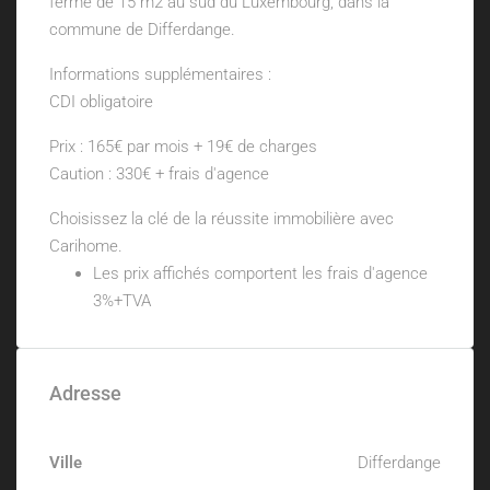
fermé de 15 m2 au sud du Luxembourg, dans la
commune de Differdange.
Informations supplémentaires :
CDI obligatoire
Prix : 165€ par mois + 19€ de charges
Caution : 330€ + frais d'agence
Choisissez la clé de la réussite immobilière avec
Carihome.
Les prix affichés comportent les frais d'agence
3%+TVA
Adresse
Ville
Differdange