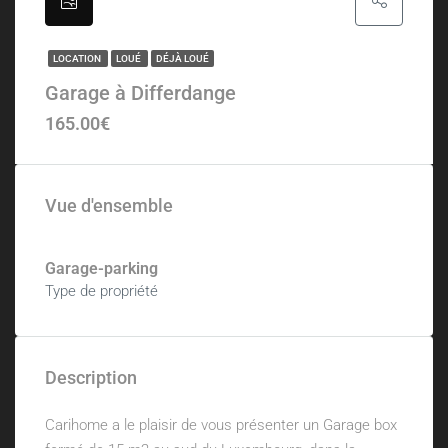
LOCATION
LOUÉ
DÉJÀ LOUÉ
Garage à Differdange
165.00€
Vue d'ensemble
Garage-parking
Type de propriété
Description
Carihome a le plaisir de vous présenter un Garage box