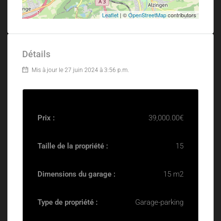
Leaflet
| ©
OpenStreetMap
contributors
Détails
Mis à jour le 27 juin 2024 à 3:56 p.m.
Prix :
39,000.00€
Taille de la propriété :
15
Dimensions du garage :
15 m2
Type de propriété :
Garage-parking