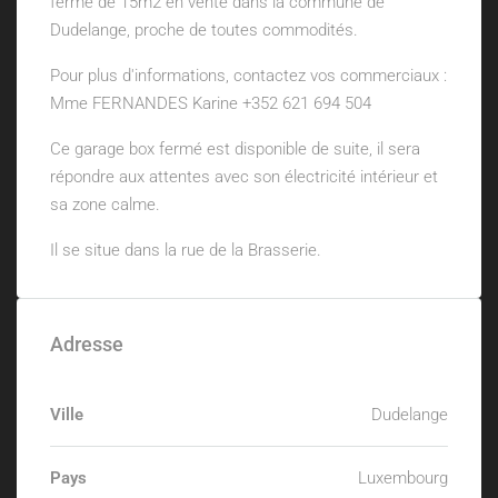
fermé de 15m2 en vente dans la commune de
Dudelange, proche de toutes commodités.
Pour plus d'informations, contactez vos commerciaux :
Mme FERNANDES Karine +352 621 694 504
Ce garage box fermé est disponible de suite, il sera
répondre aux attentes avec son électricité intérieur et
sa zone calme.
Il se situe dans la rue de la Brasserie.
Adresse
Ville
Dudelange
Pays
Luxembourg