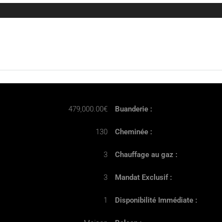
479,000.00€
Buanderie :
130
Cheminée :
3
Chauffage au gaz :
3
Mandat Exclusif :
1
Disponibilité Immédiate :