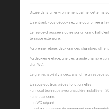
Située dans un environnement calme, cette maison
En entrant, vous découvrirez une cour privée à l'ava
Le rez-de-chaussée s'ouvre sur un grand hall d'e
terrasse extérieure.
Au premier étage, deux grandes chambres offrent 
Au deuxième étage, une très grande chambre comp
d'un WC.
Le grenier, isolé il y a deux ans, offre un espace
En sous-sol, trois pièces fonctionnelles :
- un local technique avec chaudière installée en 2
- une buanderie,
- un WC séparé,
- ainsi qu'un espace de rangement complémentair