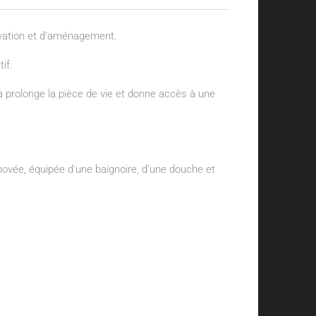
ovation et d'aménagement.
if.
 prolonge la pièce de vie et donne accès à une
vée, équipée d'une baignoire, d'une douche et