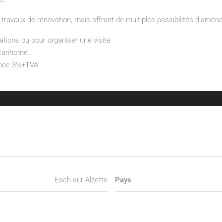
avaux de rénovation, mais offrant de multiples possibilités d'aména
ations ou pour organiser une visite
 Carihome.
gence 3%+TVA
Esch-sur-Alzette
Pays