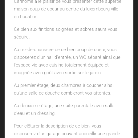
Carihome a le plaisir de vous présenter cette superbe
maison coup de coeur au centre du luxembourg ville
en Location.
Ce bien aux finitions soignées et sobres saura vous
séduire.
Au rez-de-chaussée de ce bien coup de coeur, vous
disposerez d'un hall d'entrée, un WC séparé ainsi que
l'espace vie avec cuisine totalement équipée et
imaginée avec goût avec sortie sur le jardin.
Au premier étage, deux chambres à coucher ainsi
qu'une salle de douche combleront vos attentes.
Au deuxième étage, une suite parentale avec salle
d'eau et un dressing.
Pour clôturer la description de ce bien, vous
disposerez d'un garage pouvant accueillir une grande