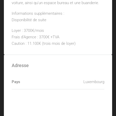
voiture, ainsi qu'un espace bureau et une buanderie.
Informations supplémentaires :
Disponibilité de suite
Loyer : 3700€/mois
Frais d'Agence : 3700€ +TVA
Caution : 11.100€ (trois mois de loyer)
Adresse
Pays
Luxembourg