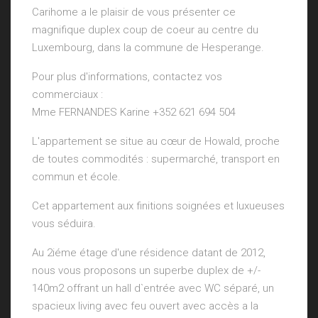
Carihome a le plaisir de vous présenter ce
magnifique duplex coup de coeur au centre du
Luxembourg, dans la commune de Hesperange.
Pour plus d'informations, contactez vos
commerciaux :
Mme FERNANDES Karine +352 621 694 504
L'appartement se situe au cœur de Howald, proche
de toutes commodités : supermarché, transport en
commun et école.
Cet appartement aux finitions soignées et luxueuses
vous séduira.
Au 2iéme étage d'une résidence datant de 2012,
nous vous proposons un superbe duplex de +/-
140m2 offrant un hall d`entrée avec WC séparé, un
spacieux living avec feu ouvert avec accès a la