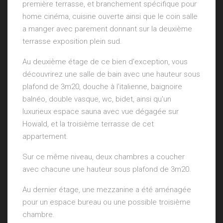
première terrasse, et branchement spécifique pour
home cinéma, cuisine ouverte ainsi que le coin salle
a manger avec parement donnant sur la deuxième
terrasse exposition plein sud.
Au deuxième étage de ce bien d'exception, vous
découvrirez une salle de bain avec une hauteur sous
plafond de 3m20, douche à l'italienne, baignoire
balnéo, double vasque, wc, bidet, ainsi qu'un
luxurieux espace sauna avec vue dégagée sur
Howald, et la troisième terrasse de cet
appartement.
Sur ce même niveau, deux chambres a coucher
avec chacune une hauteur sous plafond de 3m20.
Au dernier étage, une mezzanine a été aménagée
pour un espace bureau ou une possible troisième
chambre.