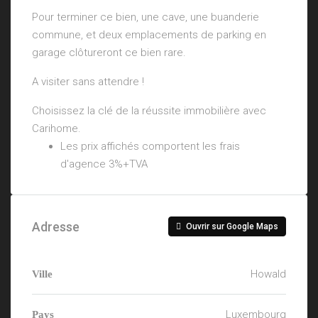
Pour terminer ce bien, une cave, une buanderie
commune, et deux emplacements de parking en
garage clôtureront ce bien rare.
A visiter sans attendre !
Choisissez la clé de la réussite immobilière avec
Carihome.
Les prix affichés comportent les frais
d'agence 3%+TVA
Adresse
Ouvrir sur Google Maps
Howald
Ville
Luxembourg
Pays