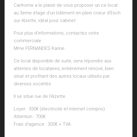
Carihome a le plaisir de vous proposer un ce local
au 3eme étage d'un bâtiment en plein coeur d'Esch
sur Alzette, idéal pour cabinet.
Pour plus d'informations, contactez votre
commerciale :
Mme FERNANDES Karine
Ce local disponible de suite, sera répondre aux
attentes de locataires, entièrement rénové, bien
situé et profitant des autres locaux utilisés par
diverses sociétés
Il se situe rue de l'Alzette.
Loyer : 350€ (électricité et internet compris)
Attention : 700€
Frais d'agence : 350€ + TVA