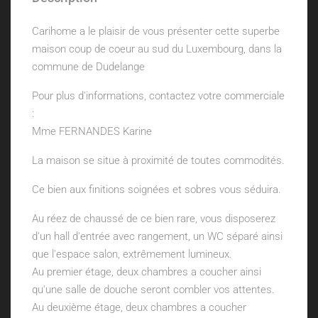
Carihome a le plaisir de vous présenter cette superbe
maison coup de coeur au sud du Luxembourg, dans la
commune de Dudelange
Pour plus d'informations, contactez votre commerciale
:
Mme FERNANDES Karine
La maison se situe à proximité de toutes commodités.
Ce bien aux finitions soignées et sobres vous séduira.
Au réez de chaussé de ce bien rare, vous disposerez
d'un hall d'entrée avec rangement, un WC séparé ainsi
que l'espace salon, extrêmement lumineux.
Au premier étage, deux chambres a coucher ainsi
qu'une salle de douche seront combler vos attentes.
Au deuxième étage, deux chambres a coucher