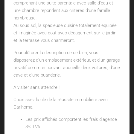
comprenant une suite parentale avec salle d'eau et
une chambre répondent aux critères d'une famille
nombreuse.
Au sous sol, la spacieuse cuisine totalement équipée
et imaginée avec gout avec dégagement sur le jardin
et la terrasse vous charmeront.
Pour clôturer la description de ce bien, vous
disposerez d'un emplacement extérieur, et d'un garage
privatif commun pouvant accueillir deux voitures, d'une
cave et d'une buanderie.
A visiter sans attendre !
Choisissez la clé de la réussite immobilière avec
Carihome.
Les prix affichés comportent les frais d'agence
3% TVA