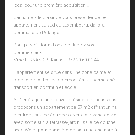
Idéal pour une première acquisition !!!
Carihome a le plaisir de vous présenter ce bel
appartement au sud du Luxembourg, dans la
commune de Pétange.
Pour plus d’informations, contactez vos
commerciaux :
Mme FERNANDES Karine +352 20 60 01 44
L’appartement se situe dans une zone calme et
proche de toutes les commodités : supermarché,
transport en commun et école .
Au 1er étage d’une nouvelle résidence , nous vous
proposons un appartement de 57 m2 offrant un hall
d`entrée , cuisine équipée ouverte sur zone de vie
avec sortie sur la terrasse/jardin , salle de douche
avec Wc et pour complète ce bien une chambre à