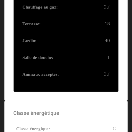
Oui
Chauffage au gaz:
18
Terrasse:
40
Jardin:
1
Salle de douche:
Oui
Animaux acceptés:
Classe énergétique
C
Classe énergique: