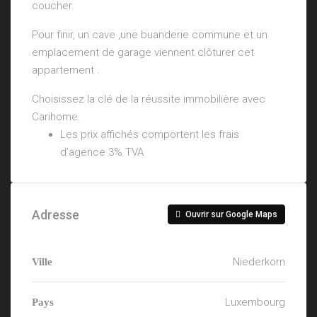
coucher.
Pour finir, un cave ,une buanderie commune et un
emplacement de garage viennent clôturer cet
appartement .
Choisissez la clé de la réussite immobilière avec
Carihome.
Les prix affichés comportent les frais
d’agence 3% TVA
Adresse
Ouvrir sur Google Maps
Niederkorn
Ville
Luxembourg
Pays