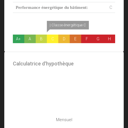
C
Performance énergétique du bâtiment:
| Classe énergétique C
A+
A
B
C
D
E
F
G
H
Calculatrice d'hypothèque
Mensuel