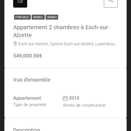
FOR SALE
VENDU
VENDU
Appartement 2 chambres à Esch-sur-
Alzette
Esch-sur-Alzette, Canton Esch-sur-Alzette, Luxembourg
549,000.00€
Vue d'ensemble
Appartement
2010
Type de propriété
Année de construction
Description