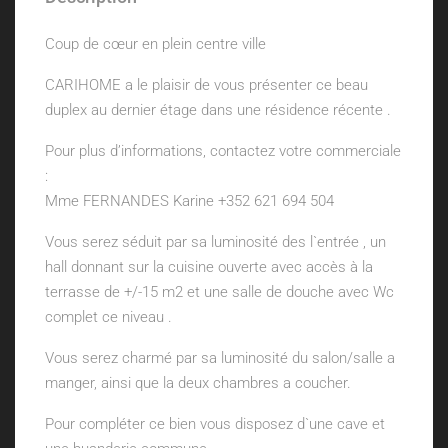
Coup de cœur en plein centre ville
CARIHOME a le plaisir de vous présenter ce beau
duplex au dernier étage dans une résidence récente .
Pour plus d’informations, contactez votre commerciale
:
Mme FERNANDES Karine +352 621 694 504
Vous serez séduit par sa luminosité des l`entrée , un
hall donnant sur la cuisine ouverte avec accès à la
terrasse de +/-15 m2 et une salle de douche avec Wc
complet ce niveau .
Vous serez charmé par sa luminosité du salon/salle a
manger, ainsi que la deux chambres a coucher.
Pour compléter ce bien vous disposez d`une cave et