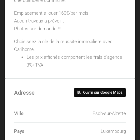
une buanderie commune.
Emplacement a louer 160€/par mois
Aucun travaux a prévoir .
Photos sur demande !!!
Choisissez la clé de la réussite immobilière avec
Carihome.
Les prix affichés comportent les frais d’agence
3%+TVA
Adresse
Ouvrir sur Google Maps
Ville
Esch-sur-Alzette
Pays
Luxembourg