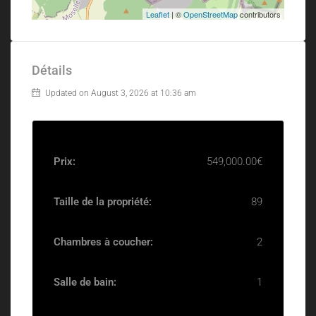
Leaflet
| ©
OpenStreetMap
contributors
Détails
Updated on August 3, 2026 at 10:36 am
Prix:
549,000.00€
Taille de la propriété:
89
Chambres à coucher:
2
Salle de bain:
1