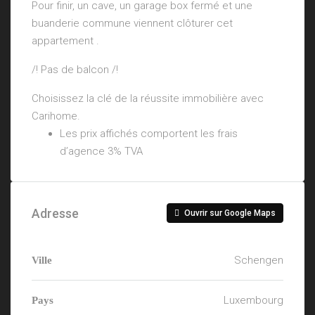
Pour finir, un cave, un garage box fermé et une
buanderie commune viennent clôturer cet
appartement .
/! Pas de balcon /!
Choisissez la clé de la réussite immobilière avec
Carihome.
Les prix affichés comportent les frais
d’agence 3% TVA
Adresse
Ouvrir sur Google Maps
Schengen
Ville
Luxembourg
Pays