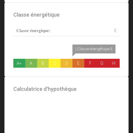
Classe énergétique
E
Classe énergique:
| Classe énergétique E
A+
A
B
C
D
E
F
G
H
Calculatrice d'hypothèque