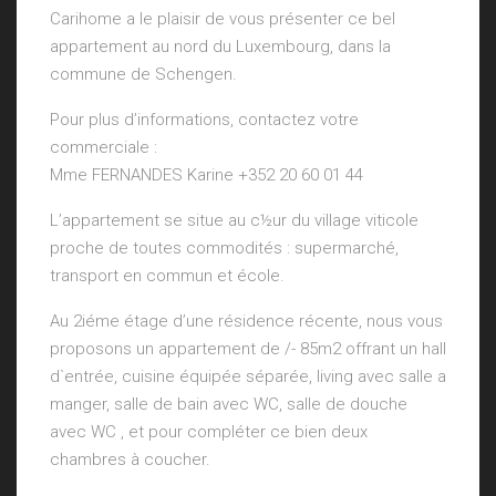
Carihome a le plaisir de vous présenter ce bel
appartement au nord du Luxembourg, dans la
commune de Schengen.
Pour plus d’informations, contactez votre
commerciale :
Mme FERNANDES Karine +352 20 60 01 44
L’appartement se situe au c½ur du village viticole
proche de toutes commodités : supermarché,
transport en commun et école.
Au 2iéme étage d’une résidence récente, nous vous
proposons un appartement de /- 85m2 offrant un hall
d`entrée, cuisine équipée séparée, living avec salle a
manger, salle de bain avec WC, salle de douche
avec WC , et pour compléter ce bien deux
chambres à coucher.