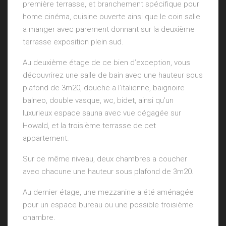
première terrasse, et branchement spécifique pour
home cinéma, cuisine ouverte ainsi que le coin salle
a manger avec parement donnant sur la deuxième
terrasse exposition plein sud.
Au deuxième étage de ce bien d’exception, vous
découvrirez une salle de bain avec une hauteur sous
plafond de 3m20, douche a l’italienne, baignoire
balneo, double vasque, wc, bidet, ainsi qu’un
luxurieux espace sauna avec vue dégagée sur
Howald, et la troisième terrasse de cet
appartement.
Sur ce même niveau, deux chambres a coucher
avec chacune une hauteur sous plafond de 3m20.
Au dernier étage, une mezzanine a été aménagée
pour un espace bureau ou une possible troisième
chambre.