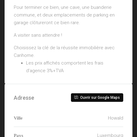
Pour terminer ce bien, une cave, une buanderie
commune, et deux emplacements de parking en
garage clôtureront ce bien rare.
A visiter sans attendre !
Choisissez la clé de la réussite immobilière avec
Carihome.
Les prix affichés comportent les frais
d’agence 3%+TVA
Adresse
Ouvrir sur Google Maps
Howald
Ville
Luxembourg
Pays