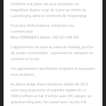
Carihome a le plaisir de vous présenter ce
magnifique duplex coup de coeur au centre du
Luxembourg, dans la commune de Hesperange.
Pour plus d’informations, contactez vos
commerciaux :
Mme FERNANDES Karine +352 621 694 504
L’appartement se situe au cœur de Howald, proche
de toutes commodités : supermarché, transport en
commun et école.
Cet appartement aux finitions soignées et luxueuses
vous séduiront.
Au 2iéme étage d’une résidence datant de 2012,
nous vous proposons un superbe duplex de +/-
140m2 offrant un hall d`entrée avec WC séparé, un
spacieux living avec feu ouvert avec accès a la