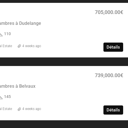
705,000.00€
ambres à Dudelange
110
l Estate
4 weeks ago
Détails
739,000.00€
ambres à Belvaux
145
l Estate
4 weeks ago
Détails