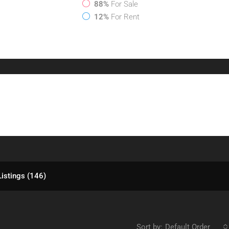
88%
For Sale
12%
For Rent
Listings (146)
Sort by:
Default Order