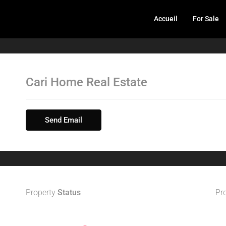
Accueil
For Sale
Cari Home Real Estate
Send Email
Property
Status
Pr