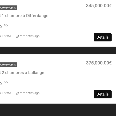
345,000.00€
 COMPROMIS
 1 chambre à Differdange
45
l Estate
2 months ago
Détails
375,000.00€
 COMPROMIS
 2 chambres à Lallange
65
l Estate
2 months ago
Détails