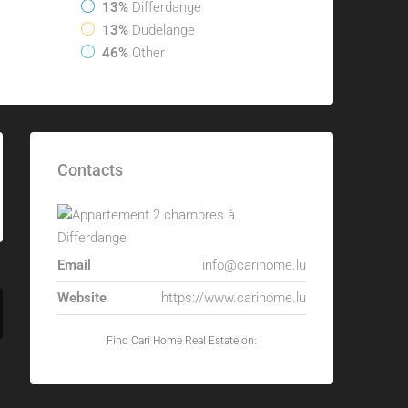
13%
Differdange
13%
Dudelange
46%
Other
Contacts
Email
info@carihome.lu
Website
https://www.carihome.lu
Find Cari Home Real Estate on: