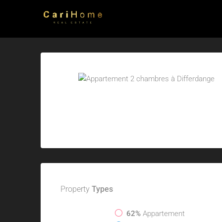
Property
Types
62%
Appartement