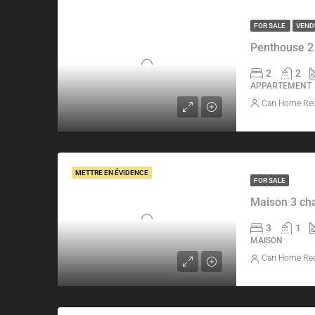
FOR SALE
VEN
Penthouse 2
2
2
APPARTEMENT
Cari Home Rea
METTRE EN ÉVIDENCE
FOR SALE
Maison 3 ch
3
1
MAISON
Cari Home Rea