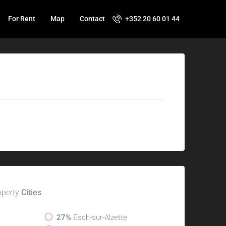
For Rent
Map
Contact
+352 20 60 01 44
operty
Cities
27%
Esch-sur-Alzette