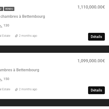
1,110,000.00€
DU
VENDU
 chambres à Bettembourg
130
l Estate
2 months ago
Détails
1,099,000.00€
ambres à Bettembourg
150
l Estate
2 months ago
Détails