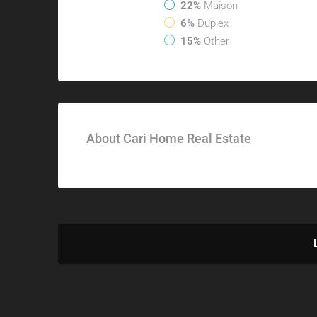
22%
Maison
6%
Duplex
15%
Other
About Cari Home Real Estate