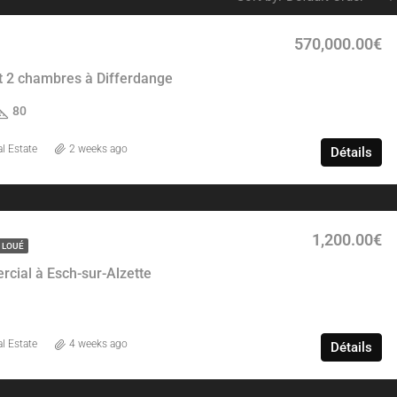
570,000.00€
 2 chambres à Differdange
80
l Estate
2 weeks ago
Détails
1,200.00€
 LOUÉ
cial à Esch-sur-Alzette
l Estate
4 weeks ago
Détails