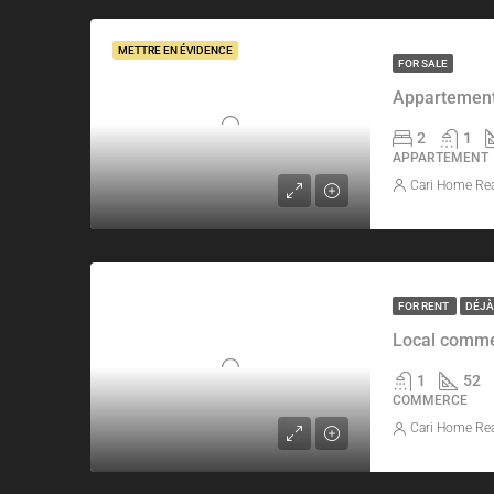
METTRE EN ÉVIDENCE
FOR SALE
Appartement
2
1
APPARTEMENT
Cari Home Rea
FOR RENT
DÉJÀ
Local commer
1
52
COMMERCE
Cari Home Rea