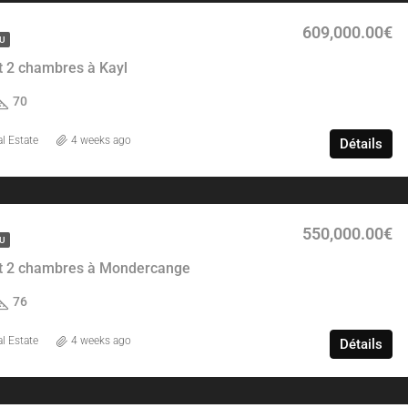
609,000.00€
U
 2 chambres à Kayl
70
l Estate
4 weeks ago
Détails
550,000.00€
U
 2 chambres à Mondercange
76
l Estate
4 weeks ago
Détails