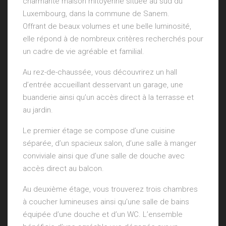
charmante maison mitoyenne située au sud du
Luxembourg, dans la commune de Sanem.
Offrant de beaux volumes et une belle luminosité,
elle répond à de nombreux critères recherchés pour
un cadre de vie agréable et familial.
Au rez-de-chaussée, vous découvrirez un hall
d’entrée accueillant desservant un garage, une
buanderie ainsi qu’un accès direct à la terrasse et
au jardin.
Le premier étage se compose d’une cuisine
séparée, d’un spacieux salon, d’une salle à manger
conviviale ainsi que d’une salle de douche avec
accès direct au balcon.
Au deuxième étage, vous trouverez trois chambres
à coucher lumineuses ainsi qu’une salle de bains
équipée d’une douche et d’un WC. L’ensemble