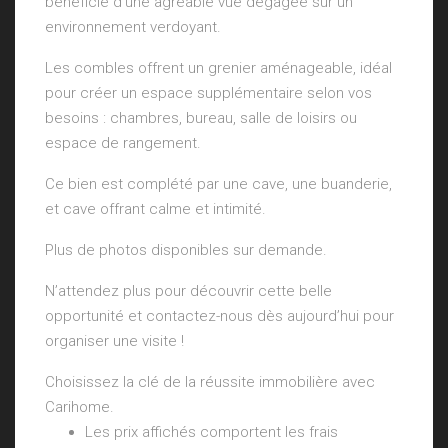
bénéficie d’une agréable vue dégagée sur un
environnement verdoyant.
Les combles offrent un grenier aménageable, idéal
pour créer un espace supplémentaire selon vos
besoins : chambres, bureau, salle de loisirs ou
espace de rangement.
Ce bien est complété par une cave, une buanderie,
et cave offrant calme et intimité.
Plus de photos disponibles sur demande.
N’attendez plus pour découvrir cette belle
opportunité et contactez-nous dès aujourd’hui pour
organiser une visite !
Choisissez la clé de la réussite immobilière avec
Carihome.
Les prix affichés comportent les frais