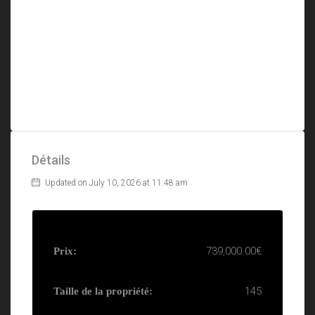
Détails
Updated on July 10, 2026 at 11:48 am
739,000.00€
Prix:
145
Taille de la propriété: