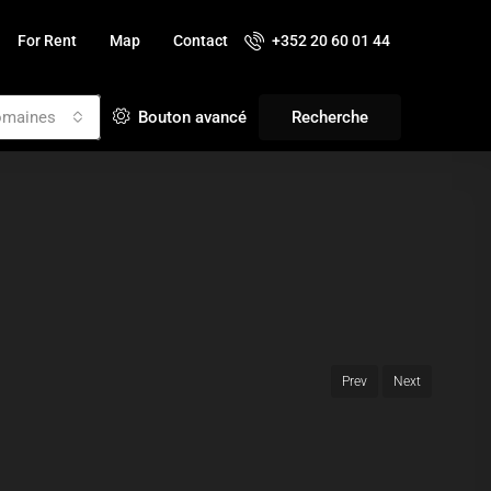
For Rent
Map
Contact
+352 20 60 01 44
omaines
Bouton avancé
Recherche
Prev
Next