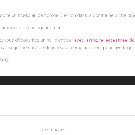
usivité un studio au canton de Diekirch dans la commune d’Ettelbru
a luminosité et son agencement.
, vous découvrirez un hall d’entrée
avec armoire encastrée do
on ainsi qu’une salle de douche avec emplacement pour lave-linge.
9 m2.
Luxembourg