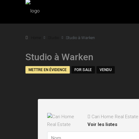
Home
Studio
Studio à Warken
Studio à Warken
METTRE EN ÉVIDENCE
FOR SALE
VENDU
Cari Home Real Estate
Voir les listes