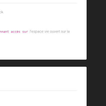
ck.
l’espace vie ouvert sur la
nnant accès sur