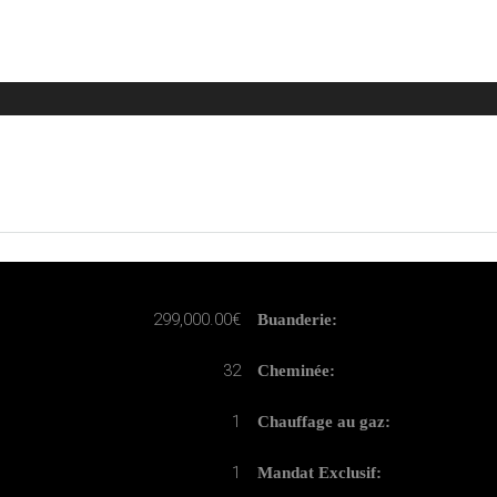
299,000.00€
Buanderie:
32
Cheminée:
1
Chauffage au gaz:
1
Mandat Exclusif: