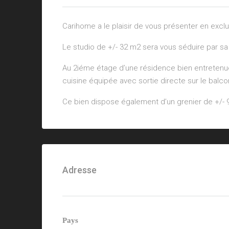
Carihome a le plaisir de vous présenter en excl
Le studio de +/- 32 m2 sera vous séduire par s
Au 2iéme étage d’une résidence bien entretenue
cuisine équipée avec sortie directe sur le balc
Ce bien dispose également d’un grenier de +/- 
Adresse
Pays