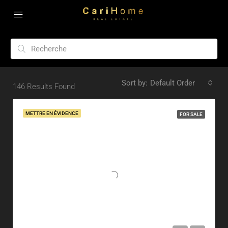
Sort by:
Default Order
146
Results Found
METTRE EN ÉVIDENCE
FOR SALE