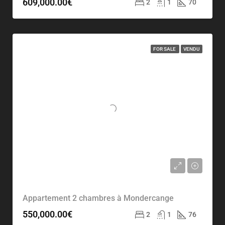
609,000.00€
2
1
70
FOR SALE
VENDU
Appartement 2 chambres à Mondercange
550,000.00€
2
1
76