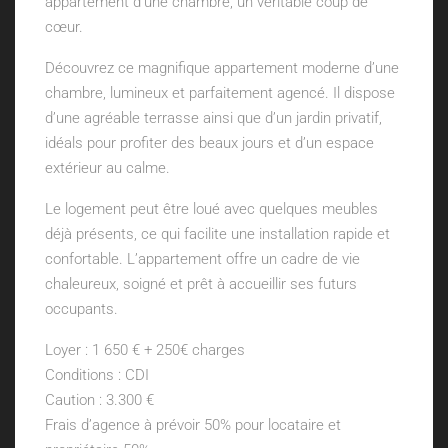
appartement d’une chambre, un véritable coup de
cœur.
Découvrez ce magnifique appartement moderne d’une
chambre, lumineux et parfaitement agencé. Il dispose
d’une agréable terrasse ainsi que d’un jardin privatif,
idéals pour profiter des beaux jours et d’un espace
extérieur au calme.
Le logement peut être loué avec quelques meubles
déjà présents, ce qui facilite une installation rapide et
confortable. L’appartement offre un cadre de vie
chaleureux, soigné et prêt à accueillir ses futurs
occupants.
Loyer : 1 650 € + 250€ charges
Conditions : CDI
Caution : 3.300 €
Frais d’agence à prévoir 50% pour locataire et