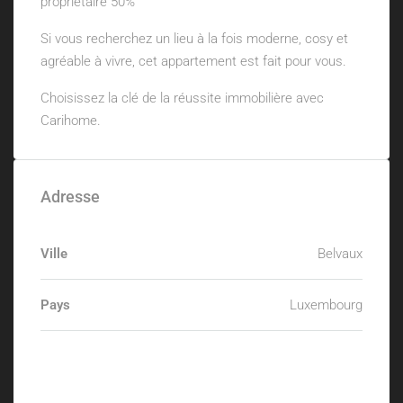
propriétaire 50%
Si vous recherchez un lieu à la fois moderne, cosy et
agréable à vivre, cet appartement est fait pour vous.
Choisissez la clé de la réussite immobilière avec
Carihome.
Adresse
Ville
Belvaux
Pays
Luxembourg