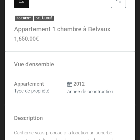
FOR RENT
DÉJÀ LOUÉ
Appartement 1 chambre à Belvaux
1,650.00€
Vue d'ensemble
Appartement
2012
Type de propriété
Année de construction
Description
Carihome vous propose à la location un superbe