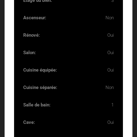
Etage du bien:
3
Ascenseur:
Non
Rénové:
Oui
Salon:
Oui
Cuisine équipée:
Oui
Cuisine séparée:
Non
Salle de bain:
1
Cave:
Oui