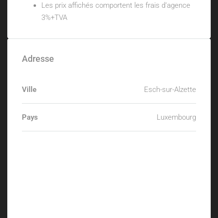
Les prix affichés comportent les frais d’agence
3%+TVA
Adresse
Ville
Esch-sur-Alzette
Pays
Luxembourg