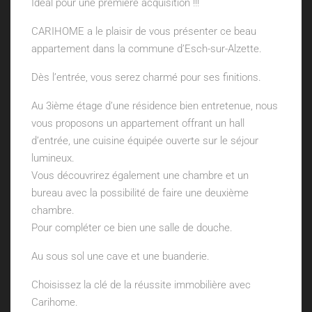
Idéal pour une première acquisition !!!
CARIHOME a le plaisir de vous présenter ce beau
appartement dans la commune d’Esch-sur-Alzette.
Dès l’entrée, vous serez charmé pour ses finitions.
Au 3ième étage d’une résidence bien entretenue, nous
vous proposons un appartement offrant un hall
d’entrée, une cuisine équipée ouverte sur le séjour
lumineux.
Vous découvrirez également une chambre et un
bureau avec la possibilité de faire une deuxième
chambre.
Pour compléter ce bien une salle de douche.
Au sous sol une cave et une buanderie.
Choisissez la clé de la réussite immobilière avec
Carihome.