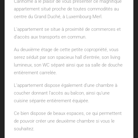
Carihome a le plaisir de vous présenter ce magnifique
appartement situé proche de toutes commodités au
centre du Grand Duché, à Luxembourg Merl.
L’appartement se situe à proximité de commerces et
d’accès aux transports en commun.
Au deuxième étage de cette petite copropriété, vous
serez séduit par son spacieux hall d’entrée, son living
lumineux, son WC séparé ainsi que sa salle de douche
entièrement carrelée.
L’appartement dispose également d’une chambre à
coucher donnant l’accès au balcon, ainsi qu’une
cuisine séparée entièrement équipée.
Ce bien dispose de beaux espaces, ce qui permettent
de pouvoir créer une deuxième chambre si vous le
souhaitez.