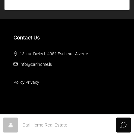
Contact Us
13, rue Dicks L-4081 Esch-sur-Alzette
info@carihome.lu
Policy Privacy
© © 2026 IALP Communication. By
ialp.lu
Cari Home Real Estate