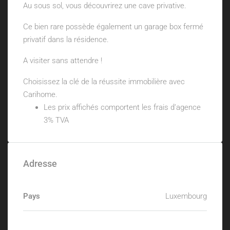
Au sous sol, vous découvrirez une cave privative.
Ce bien rare possède également un garage box fermé
privatif dans la résidence.
A visiter sans attendre !
Choisissez la clé de la réussite immobilière avec
Carihome.
Les prix affichés comportent les frais d’agence
3% TVA
Adresse
Pays
Luxembourg