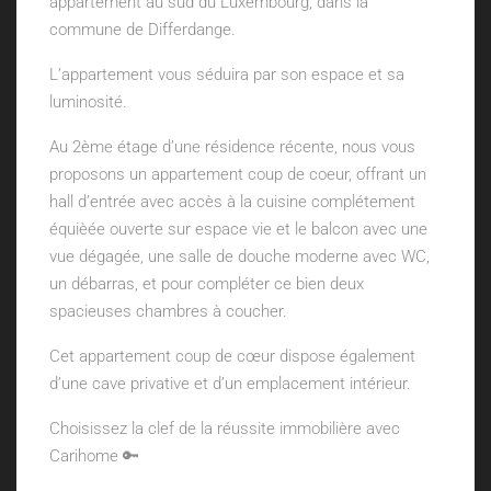
appartement au sud du Luxembourg, dans la
commune de Differdange.
L’appartement vous séduira par son espace et sa
luminosité.
Au 2ème étage d’une résidence récente, nous vous
proposons un appartement coup de coeur, offrant un
hall d’entrée avec accès à la cuisine complétement
équièée ouverte sur espace vie et le balcon avec une
vue dégagée, une salle de douche moderne avec WC,
un débarras, et pour compléter ce bien deux
spacieuses chambres à coucher.
Cet appartement coup de cœur dispose également
d’une cave privative et d’un emplacement intérieur.
Choisissez la clef de la réussite immobilière avec
Carihome 🔑