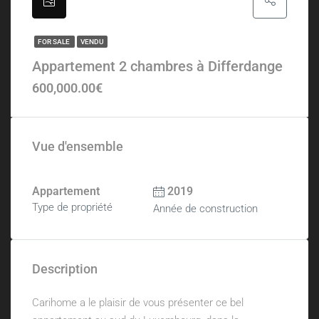
FOR SALE
VENDU
Appartement 2 chambres à Differdange
600,000.00€
Vue d'ensemble
Appartement
2019
Type de propriété
Année de construction
Description
Carihome a le plaisir de vous présenter ce bel