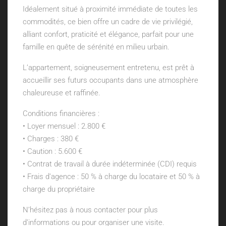
Idéalement situé à proximité immédiate de toutes les
commodités, ce bien offre un cadre de vie privilégié,
alliant confort, praticité et élégance, parfait pour une
famille en quête de sérénité en milieu urbain.
L’appartement, soigneusement entretenu, est prêt à
accueillir ses futurs occupants dans une atmosphère
chaleureuse et raffinée.
Conditions financières :
• Loyer mensuel : 2.800 €
• Charges : 380 €
• Caution : 5.600 €
• Contrat de travail à durée indéterminée (CDI) requis
• Frais d’agence : 50 % à charge du locataire et 50 % à
charge du propriétaire
N’hésitez pas à nous contacter pour plus
d’informations ou pour organiser une visite.