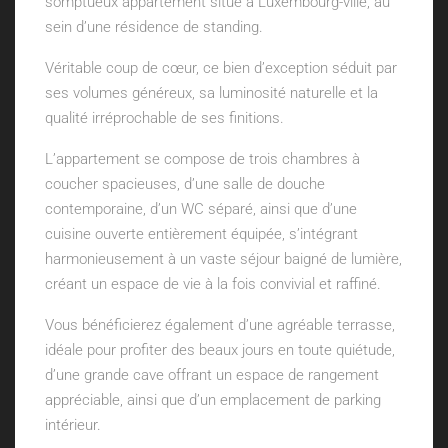
somptueux appartement situé à Luxembourg-ville, au
sein d’une résidence de standing.
Véritable coup de cœur, ce bien d’exception séduit par
ses volumes généreux, sa luminosité naturelle et la
qualité irréprochable de ses finitions.
L’appartement se compose de trois chambres à
coucher spacieuses, d’une salle de douche
contemporaine, d’un WC séparé, ainsi que d’une
cuisine ouverte entièrement équipée, s’intégrant
harmonieusement à un vaste séjour baigné de lumière,
créant un espace de vie à la fois convivial et raffiné.
Vous bénéficierez également d’une agréable terrasse,
idéale pour profiter des beaux jours en toute quiétude,
d’une grande cave offrant un espace de rangement
appréciable, ainsi que d’un emplacement de parking
intérieur.