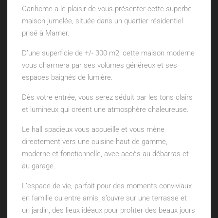
Carihome a le plaisir de vous présenter cette superbe
maison jumelée, située dans un quartier résidentiel
prisé à Mamer.
D’une superficie de +/- 300 m2, cette maison moderne
vous charmera par ses volumes généreux et ses
espaces baignés de lumière.
Dès votre entrée, vous serez séduit par les tons clairs
et lumineux qui créent une atmosphère chaleureuse.
Le hall spacieux vous accueille et vous mène
directement vers une cuisine haut de gamme,
moderne et fonctionnelle, avec accès au débarras et
au garage.
L’espace de vie, parfait pour des moments conviviaux
en famille ou entre amis, s’ouvre sur une terrasse et
un jardin, des lieux idéaux pour profiter des beaux jours