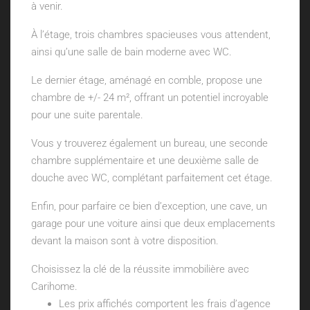
à venir.
À l’étage, trois chambres spacieuses vous attendent,
ainsi qu’une salle de bain moderne avec WC.
Le dernier étage, aménagé en comble, propose une
chambre de +/- 24 m², offrant un potentiel incroyable
pour une suite parentale.
Vous y trouverez également un bureau, une seconde
chambre supplémentaire et une deuxième salle de
douche avec WC, complétant parfaitement cet étage.
Enfin, pour parfaire ce bien d’exception, une cave, un
garage pour une voiture ainsi que deux emplacements
devant la maison sont à votre disposition.
Choisissez la clé de la réussite immobilière avec
Carihome.
Les prix affichés comportent les frais d’agence