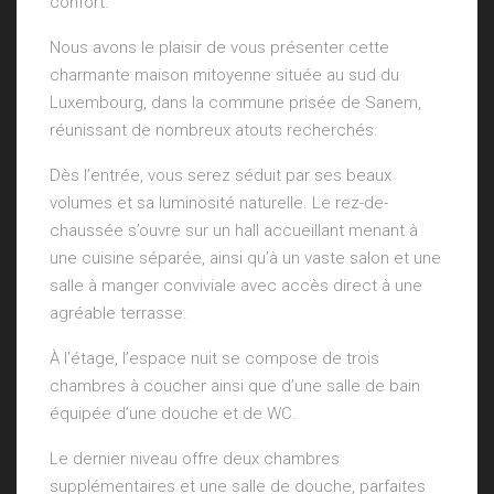
confort.
Nous avons le plaisir de vous présenter cette
charmante maison mitoyenne située au sud du
Luxembourg, dans la commune prisée de Sanem,
réunissant de nombreux atouts recherchés.
Dès l’entrée, vous serez séduit par ses beaux
volumes et sa luminosité naturelle. Le rez-de-
chaussée s’ouvre sur un hall accueillant menant à
une cuisine séparée, ainsi qu’à un vaste salon et une
salle à manger conviviale avec accès direct à une
agréable terrasse.
À l’étage, l’espace nuit se compose de trois
chambres à coucher ainsi que d’une salle de bain
équipée d’une douche et de WC.
Le dernier niveau offre deux chambres
supplémentaires et une salle de douche, parfaites