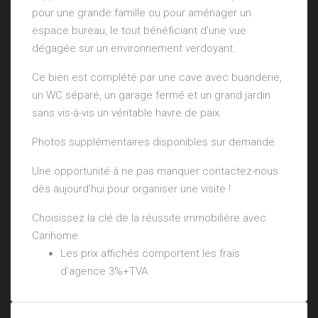
pour une grande famille ou pour aménager un
espace bureau, le tout bénéficiant d’une vue
dégagée sur un environnement verdoyant.
Ce bien est complété par une cave avec buanderie,
un WC séparé, un garage fermé et un grand jardin
sans vis-à-vis un véritable havre de paix.
Photos supplémentaires disponibles sur demande.
Une opportunité à ne pas manquer contactez-nous
dès aujourd’hui pour organiser une visite !
Choisissez la clé de la réussite immobilière avec
Carihome.
Les prix affichés comportent les frais
d’agence 3%+TVA