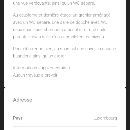
une vue verdoyante, ainsi qu’un WC séparé.
Au deuxième et dernière étage, un grenier aménagé
avec un WC séparé, une salle de douche avec WC,
deux spacieuse chambres à coucher et une suite
parentale avec salle d’eau complètent ce niveau.
Pour clôturer ce bien, au sous sol une cave, un espace
buanderie ainsi qu`un atelier.
Informations supplémentaires :
Aucun travaux a prévoir
Adresse
Pays
Luxembourg