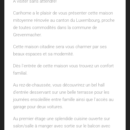
A visiter sans attendre!
Carihome a le plaisir de vous présenter cette maison
mitoyenne rénovée au canton du Luxembourg, proche
de toutes commodités dans la commune de
Grevenmacher.
Cette maison citadine sera vous charmer par ses
beaux espaces et sa modernité.
Dès l`entrée de cette maison vous trouvez un confort
familial.
Au rez-de-chaussée, vous découvrirez un bel hall
d’entrée desservant sur une belle terrasse pour les
journées ensoleillée entre famille ainsi que l`accès au
garage pour deux voitures.
Au premier étage une splendide cuisine ouverte sur
salon/salle à manger avec sortie sur le balcon avec