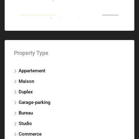
SALE
METTRE EN ÉVIDENCE
FOR SALE
MET
Property Type
Appartement
Maison
Duplex
Garage-parking
Bureau
Studio
Commerce