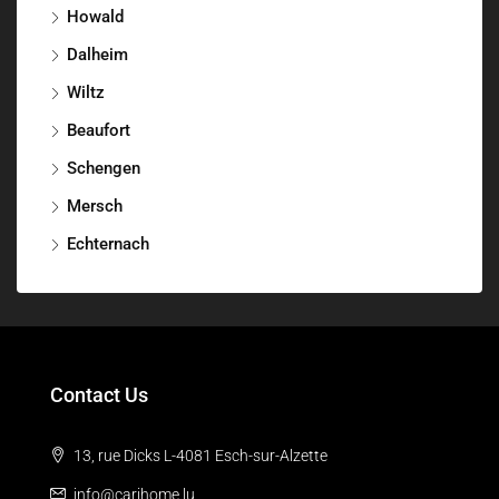
Howald
Dalheim
Wiltz
Beaufort
Schengen
Mersch
Echternach
Contact Us
13, rue Dicks L-4081 Esch-sur-Alzette
info@carihome.lu