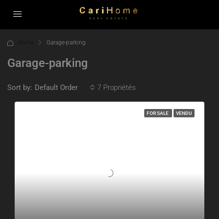
Home
Garage-parking
Garage-parking
Sort by:
7 Propriétés
Default Order
FOR SALE
VENDU