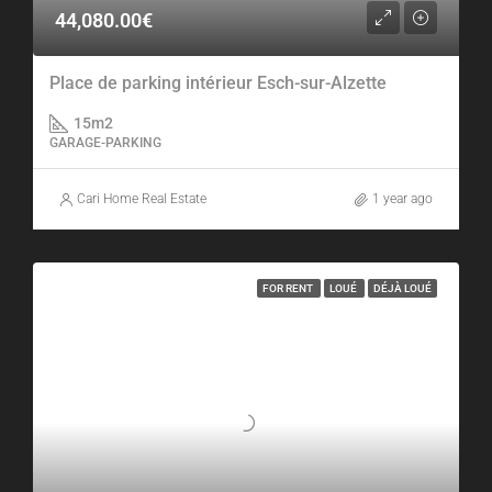
44,080.00€
Place de parking intérieur Esch-sur-Alzette
15
m2
GARAGE-PARKING
Cari Home Real Estate
1 year ago
FOR RENT
LOUÉ
DÉJÀ LOUÉ