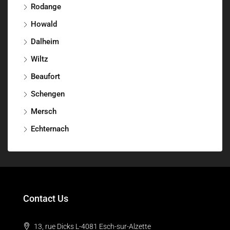
Rodange
Howald
Dalheim
Wiltz
Beaufort
Schengen
Mersch
Echternach
Contact Us
13, rue Dicks L-4081 Esch-sur-Alzette