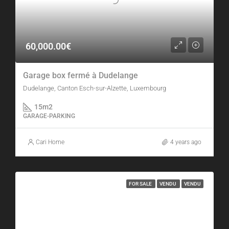
60,000.00€
Garage box fermé à Dudelange
Dudelange, Canton Esch-sur-Alzette, Luxembourg
15m2
GARAGE-PARKING
Cari Home
4 years ago
FOR SALE
VENDU
VENDU