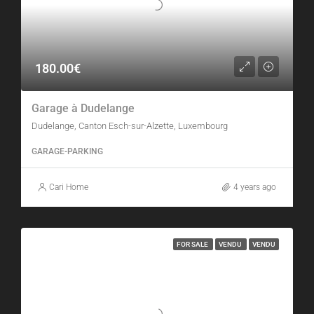
180.00€
Garage à Dudelange
Dudelange, Canton Esch-sur-Alzette, Luxembourg
GARAGE-PARKING
Cari Home
4 years ago
FOR SALE
VENDU
VENDU