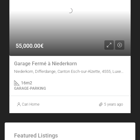
55,000.00€
Garage Fermé à Niederkorn
Niederkorn, Differdange, Canton Esch-sur-Alzette, 4555, Luxembourg
16
m2
GARAGE-PARKING
Cari Home
5 years ago
Featured Listings